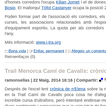
d'homes corredors l'ocupa
Kilian Jornet
i el de dones
Bosio
. El mallorquí
Tòfol Castanyer
ocupa la posició 
Poden formar part de l'associació els corredors, els
curses, les associacions relacionades amb l'espo
d'equipament esportiu. La quota per als corredor
l'any.
Més informació:
www.i-tra.org
Bona vida
|
Enllaç permanent
|
Afegeix un comenta
Retroenllaços (0)
Trail Menorca Camí de Cavalls: cròni
ramonsellas | 22 Maig, 2014 16:16 |
Compartir:
Després de l'excel·lent
crònica de n'Elena
sobre la n
en la Trail Camí de Cavalls poca cosa he d'afeg
increïble cursa d'ultrafons, però intentaré endinsar-m
d'uns sentiments i sensacions que ja vaig intuir de for