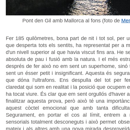
Pont den Gil amb Mallorca al fons (foto de
Me
Fer 185 quilòmetres, bona part de nit i tot sol, per u
que desperta tots els sentits, ha representat per a 
d'un nivell superior al que havia viscut fins ara. He s
absoluta de pau i fusió amb la natura. I el més estr
després de fer això no em sent un superhome, sinó to
sent un ésser petit i insignificant. Aquesta és segura
que dóna l'ultrafons. Ens despulla del tot per f
claredat qui som en realitat i la posició que ocupem
ha tocat viure. És clar que em sent orgullós d'haver as
finalitzar aquesta prova, però això té una importànc
aquest còctel emocional que amb tanta dificultat
Segurament, en portar el cos al límit, entrem a 
sensorials totalment desconeguts i això permet obser
mateix i als altres amb una nova mirada desproveïda 