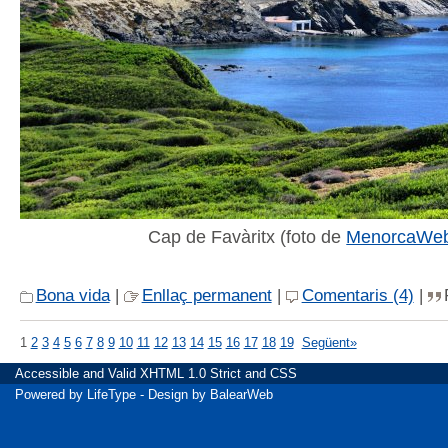
Cap de Favàritx (foto de
MenorcaWe
Bona vida
|
Enllaç permanent
|
Comentaris (4)
|
1
2
3
4
5
6
7
8
9
10
11
12
13
14
15
16
17
18
19
Següent»
Accessible
and Valid
XHTML 1.0 Strict
and
CSS
Powered by
LifeType
- Design by
BalearWeb