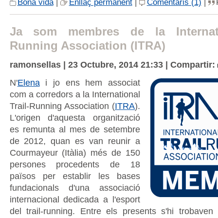
Bona vida
|
Enllaç permanent
|
Comentaris (1)
|
Ja som membres de la Internati
Running Association (ITRA)
ramonsellas | 23 Octubre, 2014 21:33 |
Compartir:
N'
Elena
i jo ens hem associat
com a corredors a la International
Trail-Running Association (
ITRA
).
L'origen d'aquesta organització
es remunta al mes de setembre
de 2012, quan es van reunir a
Courmayeur (Itàlia) més de 150
persones procedents de 18
països per establir les bases
fundacionals d'una associació
internacional dedicada a l'esport
del trail-running. Entre els presents s'hi trobaven