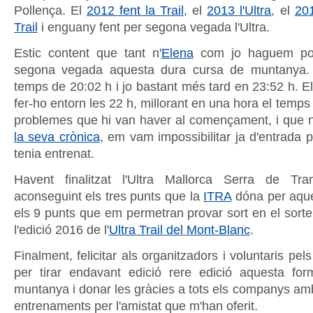
Pollença. El
2012 fent la Trail
, el
2013 l'Ultra
, el
201
Trail
i enguany fent per segona vegada l'Ultra.
Estic content que tant n'
Elena
com jo haguem pogu
segona vegada aquesta dura cursa de muntanya.
temps de 20:02 h i jo bastant més tard en 23:52 h. E
fer-ho entorn les 22 h, millorant en una hora el temps
problemes que hi van haver al començament, i que n
la seva crònica
, em vam impossibilitar ja d'entrada p
tenia entrenat.
Havent finalitzat l'Ultra Mallorca Serra de T
aconseguint els tres punts que la
ITRA
dóna per aque
els 9 punts que em permetran provar sort en el sortei
l'edició 2016 de l'
Ultra Trail del Mont-Blanc
.
Finalment, felicitar als organitzadors i voluntaris pel
per tirar endavant edició rere edició aquesta fo
muntanya i donar les gràcies a tots els companys amb
entrenaments per l'amistat que m'han oferit.